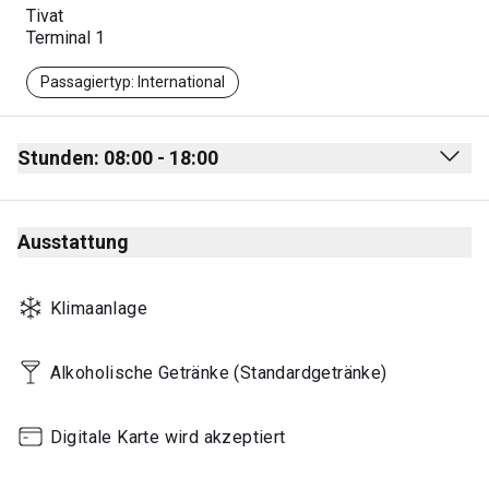
Tivat
Terminal 1
Passagiertyp: International
Stunden: 08:00 - 18:00
Monday
08:00 - 18:00
Ausstattung
Tuesday
08:00 - 18:00
Wednesday
08:00 - 18:00
Klimaanlage
Thursday
08:00 - 18:00
Friday
08:00 - 18:00
Alkoholische Getränke (Standardgetränke)
Saturday
08:00 - 18:00
Digitale Karte wird akzeptiert
Sunday
08:00 - 18:00