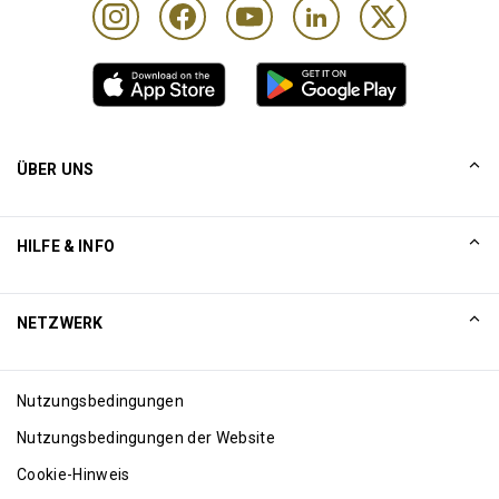
ÜBER UNS
UNSERE GESCHICHTE
HILFE & INFO
Collinson
Rechtliche Hinweise von Collinson
Hilfe
NETZWERK
Neuigkeiten
Sitemap
Excellence Awards
Internet affiliates
Nutzungsbedingungen
Blog
Nutzungsbedingungen der Website
Cookie-Hinweis