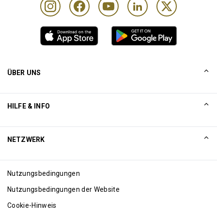
ÜBER UNS
UNSERE GESCHICHTE
HILFE & INFO
Collinson
Rechtliche Hinweise von Collinson
Hilfe
NETZWERK
Neuigkeiten
Sitemap
Excellence Awards
Internet affiliates
Nutzungsbedingungen
Blog
Nutzungsbedingungen der Website
Cookie-Hinweis