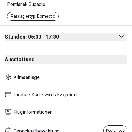
Pontianak Supadio
Passagiertyp: Domestic
Stunden: 05:30 - 17:30
Monday
05:30 - 17:30
Ausstattung
Tuesday
05:30 - 17:30
Wednesday
05:30 - 17:30
Klimaanlage
Thursday
05:30 - 17:30
Friday
05:30 - 17:30
Digitale Karte wird akzeptiert
Saturday
05:30 - 17:30
Fluginformationen
Sunday
05:30 - 17:30
Gepäckaufbewahrung
Kostenlose