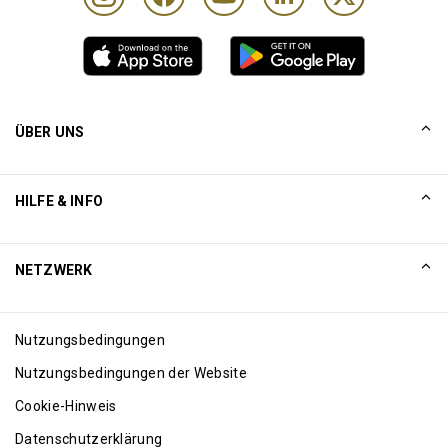
ÜBER UNS
UNSERE GESCHICHTE
HILFE & INFO
Collinson
Rechtliche Hinweise von Collinson
Hilfe
NETZWERK
Neuigkeiten
Sitemap
Excellence Awards
Internet affiliates
Nutzungsbedingungen
Blog
Nutzungsbedingungen der Website
Cookie-Hinweis
Datenschutzerklärung