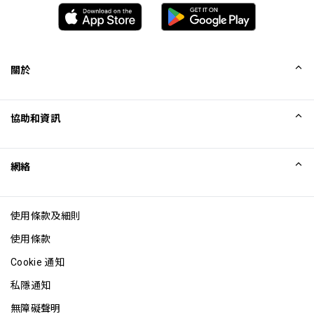
關於
我們的故事
協助和資訊
Collinson
Collinson 法律聲明
協助
網絡
最新消息
網站地圖
Excellence Awards
成為網站聯盟
使用條款及細則
網誌
使用條款
Cookie 通知
私隱通知
無障礙聲明