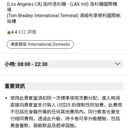
(Los Angeles CA) 加州洛杉磯 - (LAX Intl) 洛杉磯國際機
場
(Tom Bradley International Terminal) 湯姆布萊德利國際航
站樓
4.4
612 評價
乘客類型: International, Domestic
小時: 08:00 - 22:30
Monday
08:00 - 22:30
重要資訊
Tuesday
08:00 - 22:30
Wednesday
08:00 - 22:30
使用此貴賓室須扣除一次標準使用次數分配，進入時須
直接向貴賓室支付每人 US$35 的強制性附加費。此費用
Thursday
08:00 - 22:30
不包括在會籍所需的任何其他費用內。同行賓客也要支
Friday
08:00 - 22:30
付相同費用。透過此升級，持卡者可享升級體驗，包括
美食餐飲、高級飲品及超卓設施。