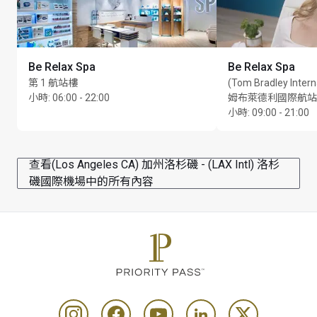
understanding as they work to accommodate all guests 
whilst adhering to airport and airline policies
Cardholders will not be admitted outside these hours
您可於預定航班起飛前 3 小時進入貴賓室
Be Relax Spa
Be Relax Spa
第 1 航站樓
(Tom Bradley Intern
最長逗留時間：3 小時
小時
:
06:00 - 22:00
姆布萊德利國際航站
每位持卡者最多可攜同 Unlimited 位賓客
小時
:
09:00 - 21:00
查看(Los Angeles CA) 加州洛杉磯 - (LAX Intl) 洛杉
磯國際機場中的所有內容