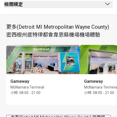
通過安全檢查後
相關規定
通過護照檢查站後
禁止吸煙（包括電子煙）
靠近 D8 號閘口
無穿著要求
更多(Detroit MI Metropolitan Wayne County)
最多可逗留 3 小時
密西根州底特律都會韋恩縣機場機場體驗
所有持卡者和同行賓客必須出示已確認即日行程的底特
律都會韋恩縣機場外遊離境登機證，才能進入貴賓室
最長逗留時間：3 小時
Gameway
Gameway
McNamara Terminal
McNamara Termina
小時
:
08:00 - 21:00
小時
:
08:00 - 21:00