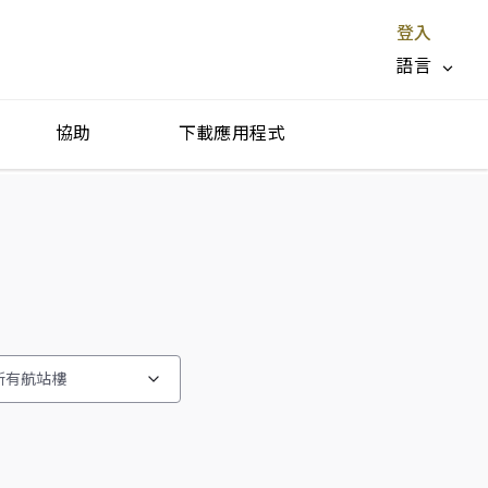
登入
語言
協助
下載應用程式
停止服務 X
所有航站樓