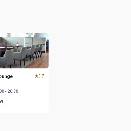
Lounge
3.7
3
00 - 20:30
約