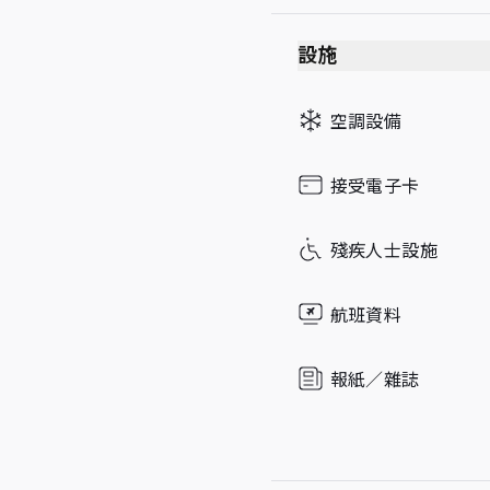
Friday
設施
Saturday
Sunday
空調設備
請注意
:
25 December
接受電子卡
殘疾人士設施
航班資料
報紙／雜誌