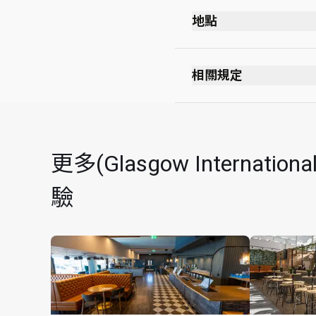
地點
離境候機室
通過安全檢查後
相關規定
通過護照檢查站後
禁止吸煙（包括電子
經過免稅店後
穿著要求： 整齊便服
2nd 樓
最多可逗留 3 小時 
更多(Glasgow Interna
貴賓室可能因座位有
驗
最長逗留時間：3 小