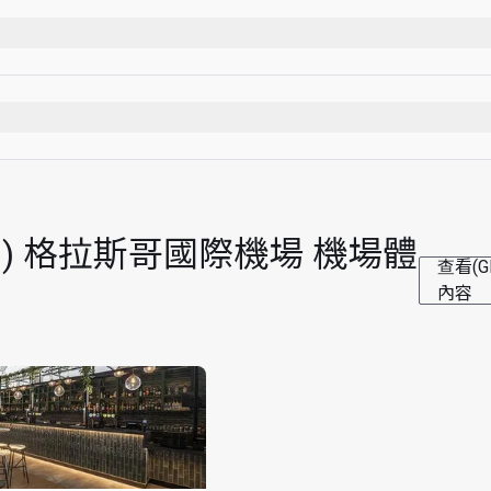
煙）
(只於預定航班起飛時間前)
tional) 格拉斯哥國際機場 機場體
查看(G
限而限制進入
內容
時