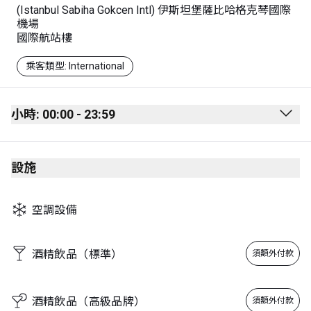
(Istanbul Sabiha Gokcen Intl) 伊斯坦堡薩比哈格克琴國際
機場
國際航站樓
乘客類型: International
小時: 00:00 - 23:59
Monday
00:00 - 23:59
設施
Tuesday
00:00 - 23:59
Wednesday
00:00 - 23:59
空調設備
Thursday
00:00 - 23:59
Friday
00:00 - 23:59
酒精飲品（標準）
須額外付款
Saturday
00:00 - 23:59
Sunday
00:00 - 23:59
酒精飲品（高級品牌）
須額外付款