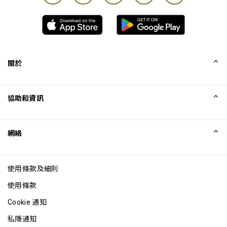
關於
我們的故事
協助和資訊
Collinson
Collinson 法律聲明
協助
網絡
最新消息
網站地圖
Excellence Awards
成為網站聯盟
使用條款及細則
網誌
使用條款
Cookie 通知
私隱通知