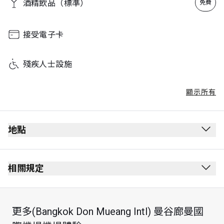
酒精飲品（標準）
免費
接受電子卡
殘疾人士設施
顯示所有
地點
離境候機室
通過安全檢查後
相關規定
通過護照檢查站後
禁止吸煙（包括電子煙）
3 樓
無穿著要求
更多(Bangkok Don Mueang Intl) 曼谷廊曼國
靠近免稅店
最長逗留時間：2 小時