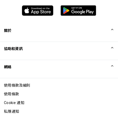
關於
我們的故事
協助和資訊
Collinson
Collinson 法律聲明
協助
網絡
最新消息
網站地圖
Excellence Awards
成為網站聯盟
使用條款及細則
網誌
使用條款
Cookie 通知
私隱通知