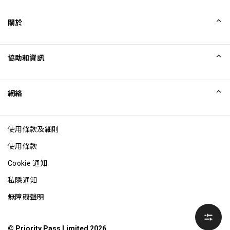
關於
我們的故事
協助和資訊
Collinson
Collinson 法律聲明
協助
網絡
最新消息
網站地圖
Excellence Awards
成為網站聯盟
使用條款及細則
網誌
使用條款
Cookie 通知
私隱通知
無障礙聲明
© Priority Pass Limited 2026