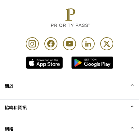
Priority Pass and its Affiliates Companies shall not be 
liable should the offer value be less than Customers 
lounge visit entitlement. Customers who pay for lounge 
and visits are advised to review programme Conditions 
of Use prior to accessing the offer
每位持卡者最多可攜同 Unlimited 位賓客
關於
我們的故事
協助和資訊
Collinson
Collinson 法律聲明
協助
網絡
最新消息
網站地圖