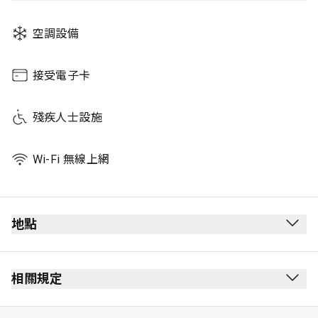
空調設備
接受電子卡
殘疾人士設施
Wi-Fi 無線上網
地點
離境候機室
通過安全檢查後
相關規定
通過護照檢查站後
禁止吸煙（包括電子煙）