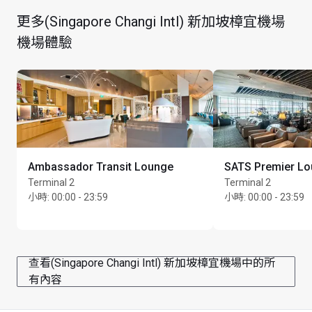
第 3 層
無穿著要求
更多(Singapore Changi Intl) 新加坡樟宜機場
乘搭 MCM 手袋店對面的自動扶手電梯往上一層。位於
所有兒童必須由成人陪同
機場體驗
左側，在 Straits Food Village 和 McDonald’s 對面。
持卡者可以貴賓室到訪次數，兌換在 24 小時內享用 20 
分鐘的快速頭部/背部舒緩按摩服務（價值 
SGD$55.23）。護理即等同到訪貴賓室 1 次，並會扣除
持卡者的貴賓室使用次數（如適用）。例如：如果持卡
者登記 1 位同行賓客，他們將從持卡者的帳戶扣減 1 次
持卡者到訪和 1 次同行賓客到訪。每位持卡者每次到訪
貴賓室時，只可使用及登記 1 張會員卡
Ambassador Transit Lounge
SATS Premier L
為了符合資格，持卡者必須在獲享護理前出示有效的會
Terminal 2
Terminal 2
員卡和旅遊當天有效的登機證
小時
:
00:00 - 23:59
小時
:
00:00 - 23:59
Cardholder is responsible for all additional charges 
incurred
Natureland 服務提供視供應情況而定。請注意，水療中
查看(Singapore Changi Intl) 新加坡樟宜機場中的所
心的顧客人數有時可能會超過容納人數，水療中心有權
有內容
自行決定是否讓顧客進入