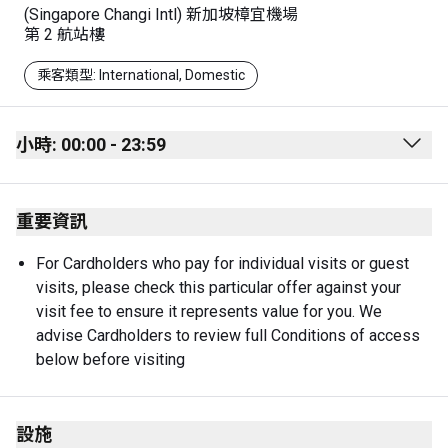
(Singapore Changi Intl) 新加坡樟宜機場
第 2 航站樓
乘客類型: International, Domestic
小時: 00:00 - 23:59
Monday
00:00 - 23:59
重要資訊
Tuesday
00:00 - 23:59
Wednesday
00:00 - 23:59
For Cardholders who pay for individual visits or guest 
visits, please check this particular offer against your 
Thursday
00:00 - 23:59
visit fee to ensure it represents value for you. We 
Friday
00:00 - 23:59
advise Cardholders to review full Conditions of access 
below before visiting
Saturday
00:00 - 23:59
Sunday
00:00 - 23:59
設施