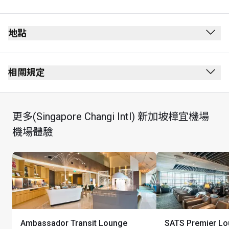
地點
離境候機室
通過安全檢查後
相關規定
通過護照檢查站後
禁止吸煙（包括電子煙）
第 3 層
無穿著要求
更多(Singapore Changi Intl) 新加坡樟宜機場
SG Hawker Food Court (Stall No.2) 美食廣場區內
所有兒童必須由成人陪同
機場體驗
持卡者可於 24 小時期間內使用其到訪貴賓室專享禮遇享
用 1 客餐廳指定套餐。套餐相等於持卡者使用現有的到
訪貴賓室禮遇 1 次，並將在適用情況下向持卡者收取費
用。例如：若持卡者登記 1 位同行賓客，他們亦將可於 
24 小時期間內享有 1 客餐廳指定套餐，並將會在其帳戶
中計作 1 次持卡者到訪 + 1 次同行賓客到訪
Only 1 card per visit per Cardholder will be accepted at 
Ambassador Transit Lounge
SATS Premier L