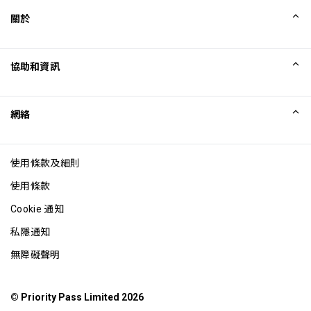
repeatedly within a single airport trip may result in 
關於
charges from your benefit provider
最長逗留時間：Unlimited 小時
我們的故事
協助和資訊
每位持卡者最多可攜同 Unlimited 位賓客
Collinson
Collinson 法律聲明
協助
網絡
最新消息
網站地圖
Excellence Awards
成為網站聯盟
使用條款及細則
網誌
使用條款
Cookie 通知
私隱通知
無障礙聲明
© Priority Pass Limited 2026