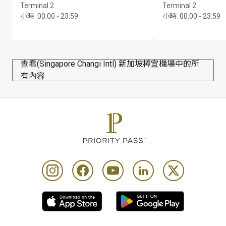
point of registration
Terminal 2
Terminal 2
小時
:
00:00 - 23:59
小時
:
00:00 - 23:59
為了符合資格，持卡者必須在下訂單前出示有效的會員
卡和旅遊當天有效的登機證
套餐並無涵蓋的單點餐單項目、無酒精飲品及酒精飲品
須另行收費。持卡者及同行賓客在套餐並無涵蓋的單點
查看(Singapore Changi Intl) 新加坡樟宜機場中的所
餐單選擇任何額外項目，可獲 9 折
有內容
套餐不可轉讓，亦不可交換現金替代品／退款或用作小
費
請注意，餐廳的顧客人數有時可能會超過座位數目，餐
廳會自行決定是否讓顧客進入
Priority Pass and its Affiliates Companies shall not be 
liable should the offer value be less than Customers 
lounge visit entitlement. Customers who pay for lounge 
and guest visits are advised to review programme 
Conditions of Use prior to accessing the offer
This location is offered as an alternative to a lounge visit 
and other airport experiences. Using entitlements 