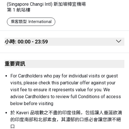
(Singapore Changi Intl) 新加坡樟宜機場
第 1 航站樓
乘客類型: International
小時: 00:00 - 23:59
Monday
00:00 - 23:59
重要資訊
Tuesday
00:00 - 23:59
Wednesday
00:00 - 23:59
For Cardholders who pay for individual visits or guest 
visits, please check this particular offer against your 
Thursday
00:00 - 23:59
visit fee to ensure it represents value for you. We 
Friday
00:00 - 23:59
advise Cardholders to review full Conditions of access 
below before visiting
Saturday
00:00 - 23:59
於 Kaveri 品嚐數之不盡的印度佳餚，包括讓人垂涎欲滴
的印度南部和北部素食，其濃郁的口感必會讓您讚不絕
口