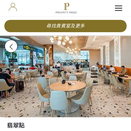
尋找貴賓室及更多
翡翠點