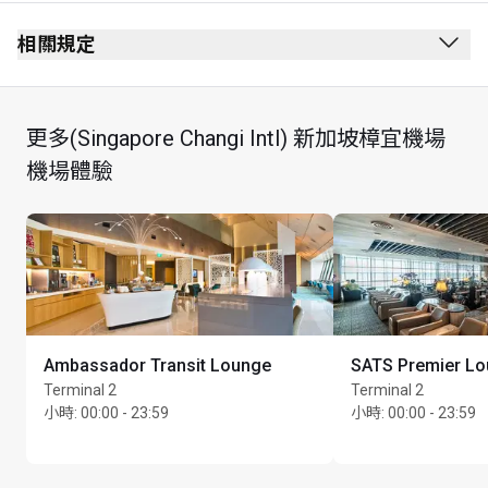
離境候機室
通過安全檢查後
相關規定
通過護照檢查站後
禁止吸煙（包括電子煙）
第 2 層
穿著要求： 整齊便服
更多(Singapore Changi Intl) 新加坡樟宜機場
Departure Transit Area South
持卡者可於 24 小時期間內使用其到訪貴賓室專享禮遇享
機場體驗
Unit No. 02-41
用 1 客餐廳指定套餐。
A set menu represents a single lounge visit within the 
Cardholder’s existing lounge visit allocation for which 
the Cardholder will, where applicable, be charged. E.g. if 
a Cardholder registers 1 Guest they also will be able to 
take advantage of 1 set menu designated by the 
restaurant within a 24hr period and will be charged as 1 
Ambassador Transit Lounge
SATS Premier L
Cardholder visit + 1 Guest visit on their account.
Terminal 2
Terminal 2
每位持卡者每次登記到訪貴賓室時，只可使用 1 張會員
小時
:
00:00 - 23:59
小時
:
00:00 - 23:59
卡。
為了符合資格，持卡者必須在下訂單前出示有效的會員