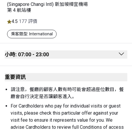
(Singapore Changi Intl) 新加坡樟宜機場
第 4 航站樓
4.5
177 評價
乘客類型: International
小時: 07:00 - 23:00
Monday
07:00 - 23:00
重要資訊
Tuesday
07:00 - 23:00
Wednesday
07:00 - 23:00
請注意，餐廳的顧客人數有時可能會超過座位數目，餐
廳會自行決定是否讓顧客進入。
Thursday
07:00 - 23:00
For Cardholders who pay for individual visits or guest 
Friday
07:00 - 23:00
visits, please check this particular offer against your 
visit fee to ensure it represents value for you. We 
Saturday
07:00 - 23:00
advise Cardholders to review full Conditions of access 
Sunday
07:00 - 23:00