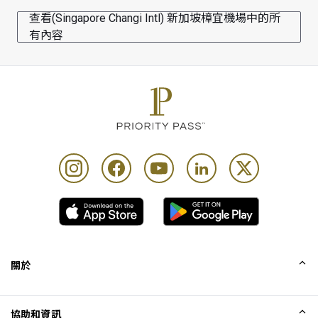
卡和旅遊當天的登機證。
查看(Singapore Changi Intl) 新加坡樟宜機場中的所
Items, soft and alcoholic drinks from the À la carte menu 
有內容
not included in the set menu are subject to an additional 
charge. Cardholders will be given a 10% discount on 
items, soft and alcoholic drinks from À la carte menu not 
included in set menu.
套餐不可轉讓，亦不可交換現金替代品／退款或用作小
費。
如果優惠價值少於顧客到訪貴賓室的專享禮遇，Priority 
Pass 及其夥伴公司概不承擔責任。顧客付費使用貴賓室
和為同行賓客付費使用優惠前，請先查閱計劃的使用條
款及細則。
This location is offered as an alternative to a lounge visit 
and other airport experiences. Using entitlements 
關於
repeatedly within a single airport trip may result in 
charges from your benefit provider.
我們的故事
協助和資訊