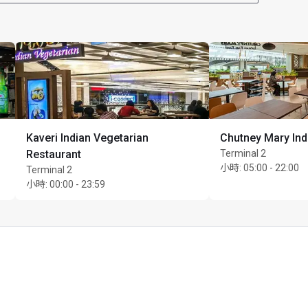
Kaveri Indian Vegetarian
Chutney Mary Ind
Restaurant
Terminal 2
小時
:
05:00 - 22:00
Terminal 2
小時
:
00:00 - 23:59