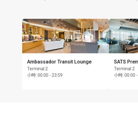
Ambassador Transit Lounge
SATS Prem
Terminal 2
Terminal 2
小時
:
00:00 - 23:59
小時
:
00:00 -