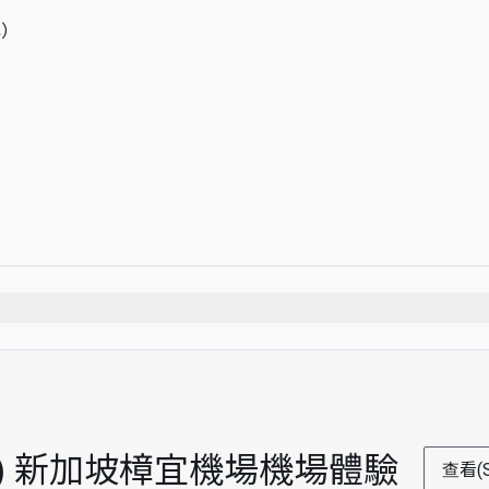
牌）
時
i Intl) 新加坡樟宜機場機場體驗
查看(S