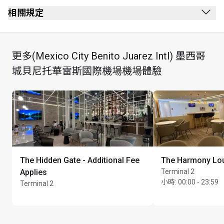
通過安全檢查後
相關規定
通過護照檢查站後
禁止吸煙（包括電子煙）
第 H 區
穿著要求： 整齊便服
更多(Mexico City Benito Juarez Intl) 墨西哥
靠近 19 號閘口
貴賓室可能因空間有限而限制進入，並保留權利在需要
城貝尼托華雷斯國際機場機場體驗
經由 G 入口
時保留座位
貴賓室內提供免費服務：手腳按摩及美甲 (水晶指甲) 服
務、精品咖啡
最長逗留時間：3 小時
The Hidden Gate - Additional Fee
The Harmony Lo
Applies
Terminal 2
小時
:
00:00 - 23:59
Terminal 2