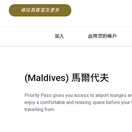
尋找貴賓室及更多
加入
啟用您的帳戶
(Maldives) 馬爾代夫
Priority Pass gives you access to airport lounges a
enjoy a comfortable and relaxing space before your f
travelling from.