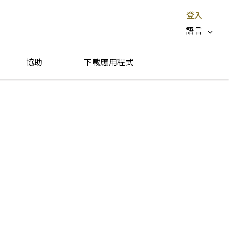
登入
語言
協助
下載應用程式
停止服務 X