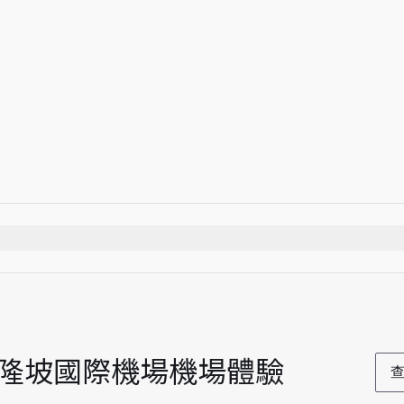
時
4 位賓客
ntl) 吉隆坡國際機場機場體驗
查