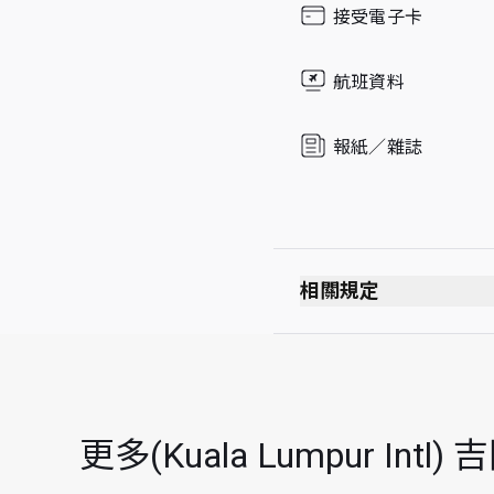
接受電子卡
Sunday
航班資料
報紙／雜誌
相關規定
最長逗留時間：3 小
每位持卡者最多可攜同 
更多(Kuala Lumpur I