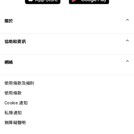
關於
我們的故事
協助和資訊
Collinson
Collinson 法律聲明
協助
網絡
最新消息
網站地圖
Excellence Awards
成為網站聯盟
使用條款及細則
網誌
使用條款
Cookie 通知
私隱通知
無障礙聲明