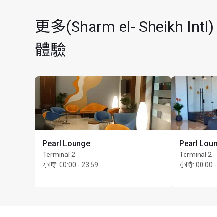
Sunday
更多(Sharm el- Sheikh
體驗
Pearl Lounge
Pearl Lou
Terminal 2
Terminal 2
小時
:
00:00 - 23:59
小時
:
00:00 -