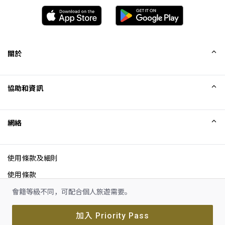
關於
我們的故事
協助和資訊
Collinson
Collinson 法律聲明
協助
網絡
最新消息
網站地圖
Excellence Awards
成為網站聯盟
使用條款及細則
網誌
使用條款
Cookie 通知
會籍等級不同，可配合個人旅遊需要。
私隱通知
加入 Priority Pass
無障礙聲明