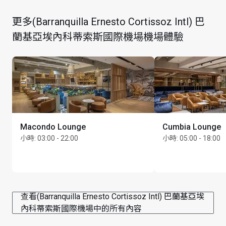
無穿著要求
更多(Barranquilla Ernesto Cortissoz Intl) 巴
所有兒童必須由成人陪同
蘭基亞埃內科蒂索斯國際機場機場體驗
僅限國內航班
最多可逗留 3 小時
進入此貴賓室須使用一次標準到訪配額，並須於入場時
直接向貴賓室支付額外每人 US$10 的費用。此費用不包
括在會籍所需的任何其他費用內。同行賓客也要支付相
同費用。透過此升級，持卡者可享升級體驗，包括美食
Macondo Lounge
Cumbia Lounge
餐飲、高級飲品及超卓設施
小時
:
03:00 - 22:00
小時
:
05:00 - 18:00
就支付個人使用或同行賓客使用費用的持卡者而言，請
查看有關此特定優惠並與您的到訪費用價值作比較
只限免費本地電話
最長逗留時間：3 小時
查看(Barranquilla Ernesto Cortissoz Intl) 巴蘭基亞埃
每位持卡者最多可攜同 Unlimited 位賓客
內科蒂索斯國際機場中的所有內容