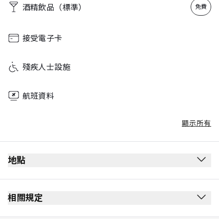
酒精飲品（標準）
免費
接受電子卡
殘疾人士設施
航班資料
顯示所有
地點
離境候機室
通過安全檢查後
相關規定
通過護照檢查站後
禁止吸煙（包括電子煙）