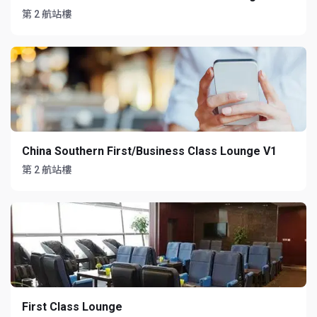
第 2 航站樓
China Southern First/Business Class Lounge V1
第 2 航站樓
First Class Lounge