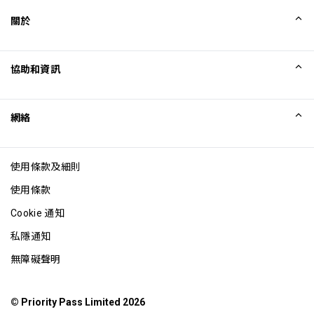
關於
我們的故事
協助和資訊
Collinson
Collinson 法律聲明
協助
網絡
最新消息
網站地圖
Excellence Awards
成為網站聯盟
使用條款及細則
網誌
使用條款
Cookie 通知
私隱通知
無障礙聲明
© Priority Pass Limited 2026