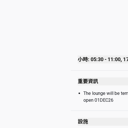
小時: 05:30 - 11:00, 17
Monday
重要資訊
Tuesday
The lounge will be te
open 01DEC26
Wednesday
設施