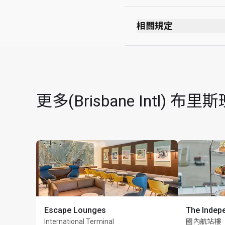
離境候機室
通過安全檢查後
相關規定
通過護照檢查站後
禁止吸煙（包括電子
經過免稅店後
無穿著要求
第 3 層
最長逗留時間：2 小
閘口 77
更多(Brisbane Intl)
Escape Lounges
The Indep
International Terminal
國內航站樓