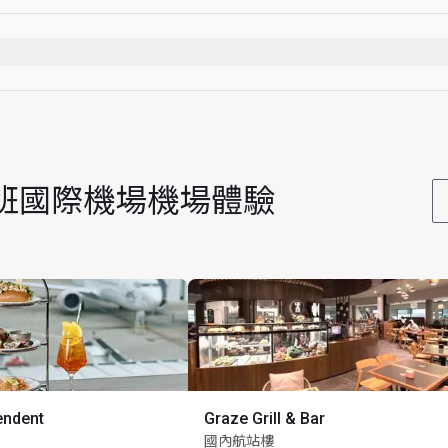
煙）
時
 布里斯班國際機場機場體驗
endent
Graze Grill & Bar
國內航站樓