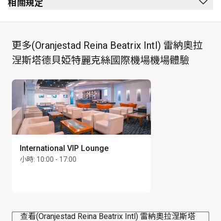
通過安全檢查後
相關規定
通過護照檢查站後
禁止吸煙（包括電子煙）
按照指示前往 gate 2
無穿著要求
更多(Oranjestad Reina Beatrix Intl) 雷納奧拉
通過出入境事務櫃台後右轉，然後在下一個角落左轉，
12 歲以下兒童不得進入
涅斯塔德貝婭特麗克絲國際機場機場體驗
按照指示前往國際離境閘口。通過安全檢查後，使用自
動扶手電梯或升降機到 1 樓。左轉，前往 2 號閘口。左
邊的指示牌説明入口所在。
International VIP Lounge
小時
:
10:00 - 17:00
查看(Oranjestad Reina Beatrix Intl) 雷納奧拉涅斯塔