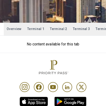
Overview
Terminal 1
Terminal 2
Terminal 3
Termin
No content available for this tab