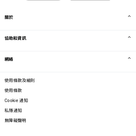
關於
我們的故事
協助和資訊
Collinson
Collinson 法律聲明
協助
網絡
最新消息
網站地圖
Excellence Awards
成為網站聯盟
使用條款及細則
網誌
使用條款
Cookie 通知
私隱通知
無障礙聲明