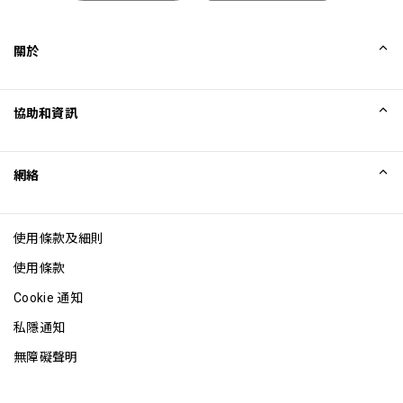
關於
我們的故事
協助和資訊
Collinson
Collinson 法律聲明
協助
網絡
最新消息
網站地圖
Excellence Awards
成為網站聯盟
使用條款及細則
網誌
使用條款
Cookie 通知
私隱通知
無障礙聲明