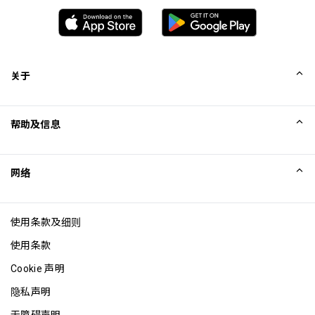
关于
我们的故事
帮助及信息
Collinson
Collinson 法律声明
帮助
网络
新闻
网站地图
Excellence Awards
成为网站联盟
使用条款及细则
博客
使用条款
Cookie 声明
隐私声明