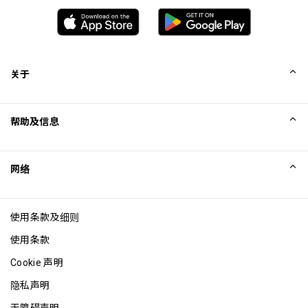
关于
我们的故事
帮助及信息
Collinson
Collinson 法律声明
帮助
网络
新闻
网站地图
Excellence Awards
成为网站联盟
使用条款及细则
博客
使用条款
Cookie 声明
隐私声明