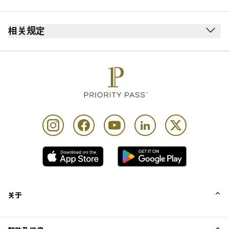
出发
安全检查站后方
相关规定
护照检查站后方
禁止吸烟（包括电子烟）
A5 号登机口附近
无着装要求
停止服务前 30 分钟不再提供餐饮
所有儿童必须由成人陪同
您可于预定航班起飞前 3 小时进入贵宾室
任何时间均要求穿着整齐便服（短裤必须剪裁合身且长
度适中。穿着奇装异服或单身派对主题服饰者恕不招
待）
最长逗留时间：3 小时
每位持卡人最多可携同 Unlimited 位同行宾客
关于
我们的故事