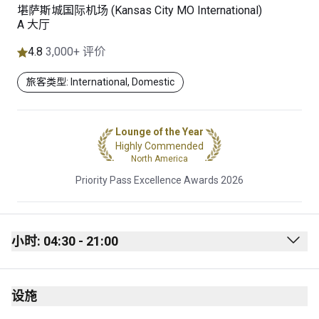
堪萨斯城国际机场 (Kansas City MO International)
A 大厅
4.8
3,000+ 评价
旅客类型: International, Domestic
Lounge of the Year
Highly Commended
North America
Priority Pass Excellence Awards 2026
小时: 04:30 - 21:00
Monday
04:30 - 21:00
设施
Tuesday
04:30 - 21:00