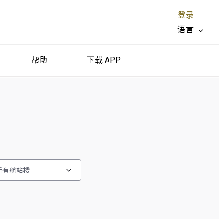
登录
语言
帮助
下载 APP
关闭 X
所有航站楼