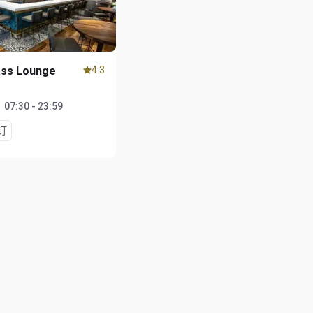
ass Lounge
4.3
1
：
07:30 - 23:59
订