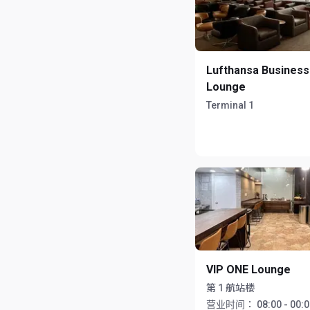
Lufthansa Business
Lounge
Terminal 1
VIP ONE Lounge
第 1 航站楼
营业时间：
08:00 - 00: