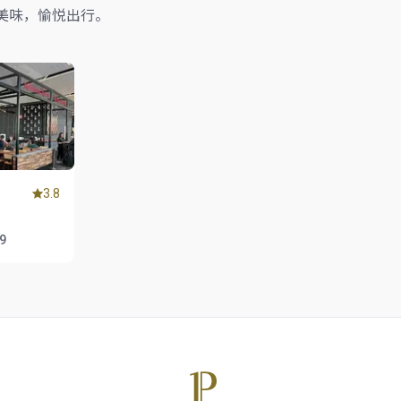
美味，愉悦出行。
3.8
39