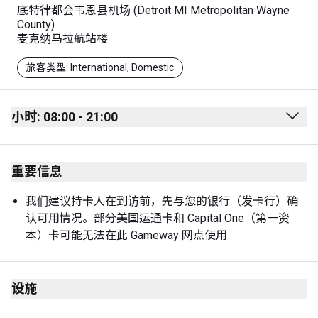
底特律都会韦恩县机场 (Detroit MI Metropolitan Wayne
County)
麦克纳马拉航站楼
旅客类型: International, Domestic
小时: 08:00 - 21:00
Monday
08:00 - 21:00
重要信息
Tuesday
08:00 - 21:00
Wednesday
08:00 - 21:00
我们建议持卡人在到访前，先与您的银行（发卡行）确
认可用情况。部分美国运通卡和 Capital One（第一资
Thursday
08:00 - 21:00
本）卡可能无法在此 Gameway 网点使用
Friday
08:00 - 21:00
Saturday
08:00 - 21:00
设施
Sunday
08:00 - 21:00