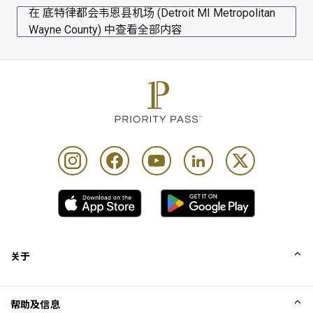
每位持卡人最多可携同 Unlimited 位同行宾客
在 底特律都会韦恩县机场 (Detroit MI Metropolitan
Wayne County) 中查看全部内容
关于
我们的故事
帮助及信息