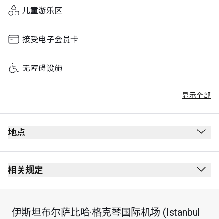
Sunday
00:00 - 23:59
儿童游乐区
接受电子会员卡
无障碍设施
显示全部
地点
出发
安全检查站后方
相关规定
护照检查站后方
该贵宾室设有吸烟室
Mezzanine 楼
无着装要求
伊斯坦布尔萨比哈·格克琴国际机场 (Istanbul