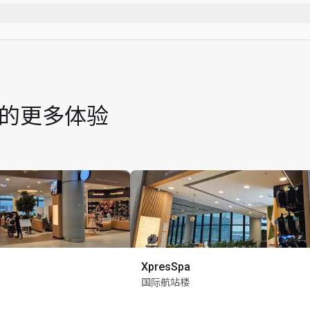
烟）
时
nlimited 位同行宾客
 机场的更多体验
XpresSpa
国际航站楼