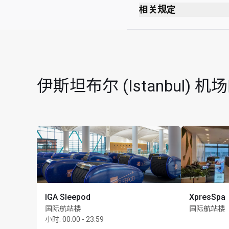
安全检查站后方
相关规定
护照检查站后方
禁止吸烟（包括电子
A6 号登机口对面
无着装要求
最长逗留时间：2 小
每位持卡人最多可携同 U
伊斯坦布尔 (Istanbul)
IGA Sleepod
XpresSpa
国际航站楼
国际航站楼
小时
:
00:00 - 23:59