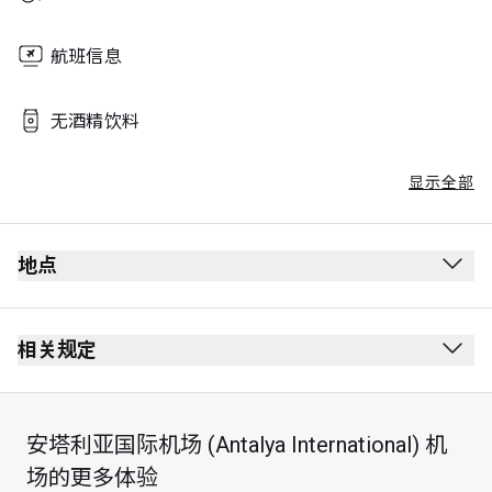
航班信息
无酒精饮料
显示全部
地点
相关规定
安塔利亚国际机场 (Antalya International) 机
最长逗留时间：3 小时
场的更多体验
每位持卡人最多可携同 Unlimited 位同行宾客