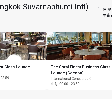
 Suvarnabhumi Intl)
nlimited 位同行宾客
在 曼谷
中查
rst Class Lounge
The Coral Finest Business Class
Lounge (Cocoon)
 23:59
International Concourse C
小时
:
00:00 - 23:59