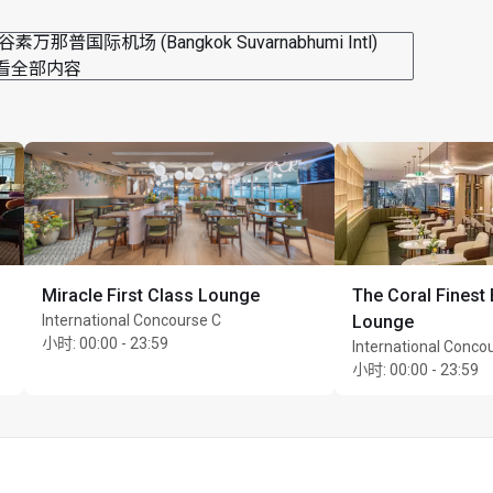
素万那普国际机场 (Bangkok Suvarnabhumi Intl)
看全部内容
Miracle First Class Lounge
The Coral Finest
International Concourse C
Lounge
小时
:
00:00 - 23:59
International Conco
小时
:
00:00 - 23:59