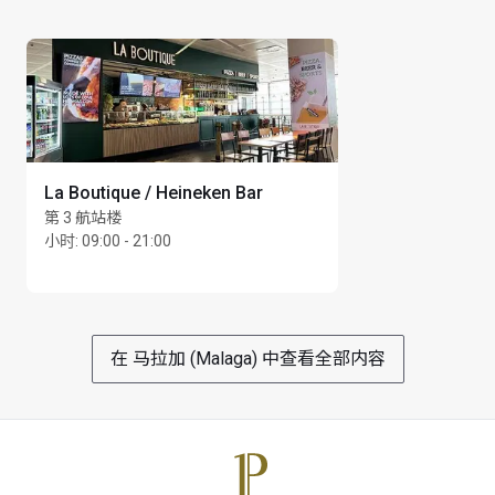
两座航站楼相互连通，无通行限制，因此从第 2 航站楼
departure - Transit passengers, access is permitted 4 
出发的旅客也可使用该贵宾室
hours prior to scheduled flight departure
所有持卡人及其同行宾客需要出示当天有效的登机牌，
方可进入贵宾室
最长逗留时间：3 小时
La Boutique / Heineken Bar
第 3 航站楼
小时
:
09:00 - 21:00
在 马拉加 (Malaga) 中查看全部内容