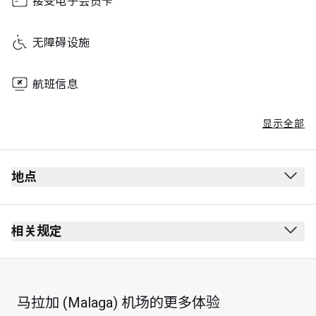
接受电子会员卡
无障碍设施
航班信息
显示全部
地点
出发
安全检查站后方
相关规定
护照检查站前方
禁止吸烟（包括电子烟）
2 楼, 经 楼梯 或 电梯
着装要求： 整齐便服
D 号登机口附近
马拉加 (Malaga) 机场的更多体验
Access is permitted 3 hours prior to a scheduled flight 