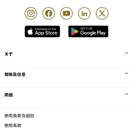
每位持卡人最多可携同 Unlimited 位同行宾客
关于
我们的故事
帮助及信息
Collinson
Collinson 法律声明
帮助
网络
新闻
网站地图
Excellence Awards
成为网站联盟
使用条款及细则
博客
使用条款