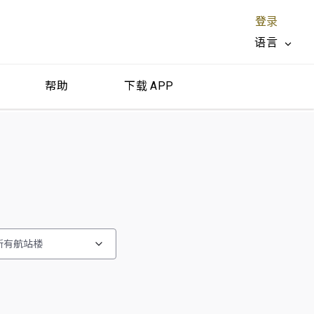
登录
语言
帮助
下载 APP
关闭 X
所有航站楼