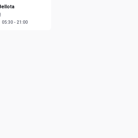
Bellota
楼
：
05:30 - 21:00