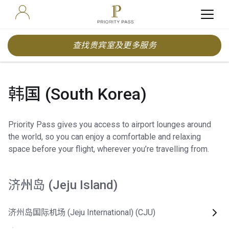
查找贵宾室及更多服务
韩国 (South Korea)
Priority Pass gives you access to airport lounges around
the world, so you can enjoy a comfortable and relaxing
space before your flight, wherever you’re travelling from.
济州岛 (Jeju Island)
济州岛国际机场 (Jeju International) (CJU)