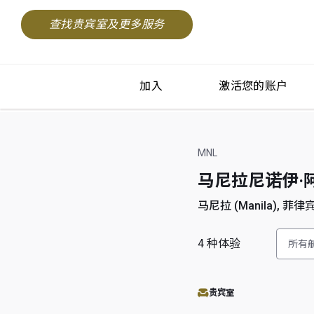
查找贵宾室及更多服务
加入
激活您的账户
MNL
马尼拉尼诺伊·阿基诺国
马尼拉 (Manila), 菲律宾 (
4
种体验
所有
贵宾室