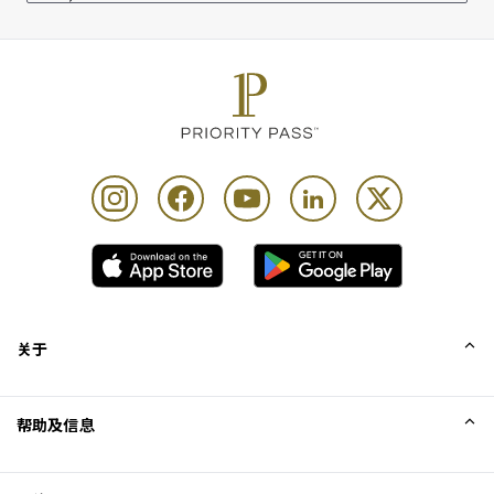
每位持卡人最多可携同 Unlimited 位同行宾客
关于
我们的故事
帮助及信息
Collinson
Collinson 法律声明
帮助