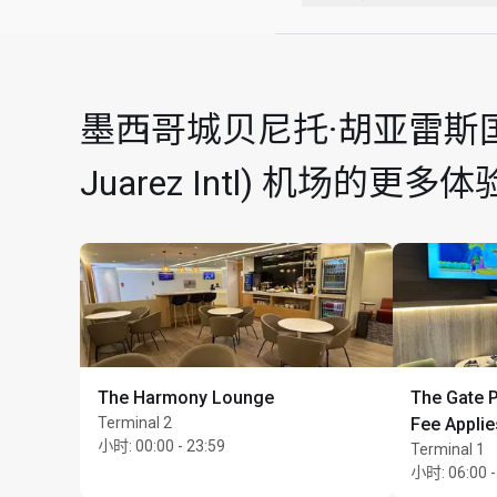
护照检查站后方
禁止吸烟（包括电子
75 号登机口附近
无着装要求
受空间限制，贵宾室
墨西哥城贝尼托·胡亚雷斯国际机场 
使用贵宾室
只允许导盲犬进入贵
Juarez Intl) 机场的更多体
所有食品和饮料均须
最长逗留时间：3 小
每位持卡人最多可携同 U
The Harmony Lounge
The Gate Pr
Terminal 2
Fee Applie
小时
:
00:00 - 23:59
Terminal 1
小时
:
06:00 -