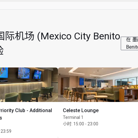
烟）
可能限流。如遇贵宾室满座，您可在抵达后登记候补名单。登记
(Mexico City Benito
在 墨
Beni
宾室。
验
在该贵宾室内享用。
时
nlimited 位同行宾客
iority Club - Additional
Celeste Lounge
s
Terminal 1
小时
:
15:00 - 23:00
 23:59