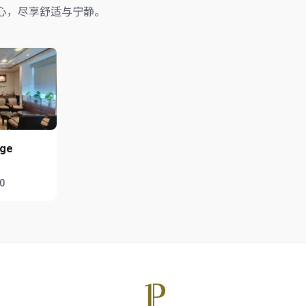
心，尽享舒适与宁静。
nge
00