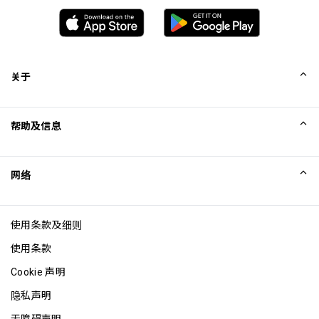
关于
我们的故事
帮助及信息
Collinson
Collinson 法律声明
帮助
网络
新闻
网站地图
Excellence Awards
成为网站联盟
使用条款及细则
博客
使用条款
Cookie 声明
隐私声明