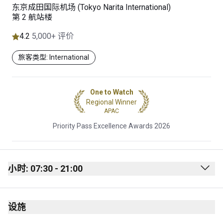
东京成田国际机场 (Tokyo Narita International)
第 2 航站楼
4.2
5,000+ 评价
旅客类型: International
One to Watch
Regional Winner
APAC
Priority Pass Excellence Awards 2026
小时: 07:30 - 21:00
Monday
07:30 - 21:00
设施
Tuesday
07:30 - 21:00