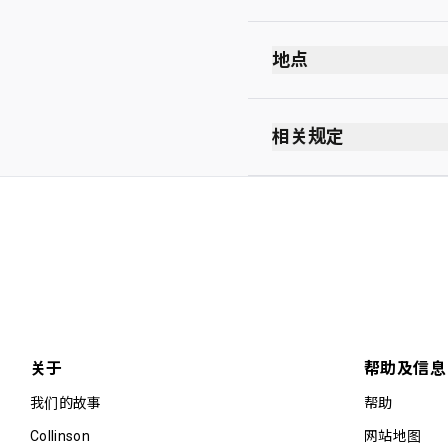
地点
出发
安全检查站后方
相关规定
3 楼
禁止吸烟（包括电子
5 & 6 号登机口附近
无着装要求
关于
帮助及信息
我们的故事
帮助
Collinson
网站地图